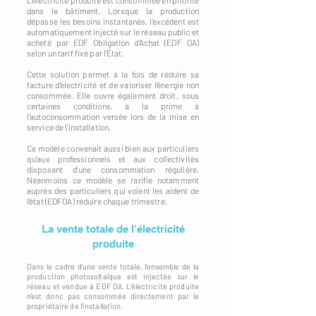
L'électricité produite est consommée en priorité
dans le bâtiment. Lorsque la production
dépasse les besoins instantanés, l'excédent est
automatiquement injecté sur le réseau public et
acheté par EDF Obligation d'Achat (EDF OA)
selon un tarif fixé par l'État.
Cette solution permet à la fois de réduire sa
facture d'électricité et de valoriser l'énergie non
consommée. Elle ouvre également droit, sous
certaines conditions, à la prime à
l'autoconsommation versée lors de la mise en
service de l'installation.
Ce modèle convenait aussi bien aux particuliers
qu'aux professionnels et aux collectivités
disposant d'une consommation régulière.
Néanmoins ce modèle se rarifie notamment
auprès des particuliers qui voient les aident de
l'état (EDFOA) réduire chaque trimestre.
La vente totale de l'électricité
produite
Dans le cadre d'une vente totale, l'ensemble de la
production photovoltaïque est injectée sur le
réseau et vendue à EDF OA. L'électricité produite
n'est donc pas consommée directement par le
propriétaire de l'installation.