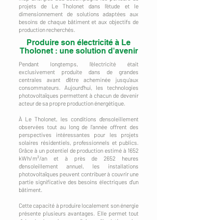
projets de Le Tholonet dans l'étude et le
dimensionnement de solutions adaptées aux
besoins de chaque bâtiment et aux objectifs de
production recherchés.
Produire son électricité à Le
Tholonet : une solution d'avenir
Pendant longtemps, l'électricité était
exclusivement produite dans de grandes
centrales avant d'être acheminée jusqu'aux
consommateurs. Aujourd'hui, les technologies
photovoltaïques permettent à chacun de devenir
acteur de sa propre production énergétique.
À Le Tholonet, les conditions d'ensoleillement
observées tout au long de l'année offrent des
perspectives intéressantes pour les projets
solaires résidentiels, professionnels et publics.
Grâce à un potentiel de production estimé à 1652
kWh/m²/an et à près de 2652 heures
d'ensoleillement annuel, les installations
photovoltaïques peuvent contribuer à couvrir une
partie significative des besoins électriques d'un
bâtiment.
Cette capacité à produire localement son énergie
présente plusieurs avantages. Elle permet tout