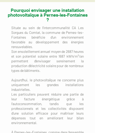
Pourquoi envisager une installation
photovoltaïque à Pernes-les-Fontaines
?
Située au sein de l'intercommunalité CA Les
Sorgues du Comtat, la commune de Pernes-les-
Fontaines bénéficie d'un environnement
favorable au développement des énergies
renouvelables.
Son ensoleillement annuel moyen de 2687 heures
et son potentiel solaire entre 1687 kWh/m²/an
permettent d'envisager sereinement la
production d'électricité solaire pour de nombreux
types de bâtiments.
Aujourd'hui, le photovoltaïque ne concerne plus
uniquement les grandes installations
industrielles.
Les particuliers peuvent réduire une partie de
leur facture énergétique grâce à
l'autoconsommation, tandis que les
professionnels et les collectivités disposent
d'une solution efficace pour maîtriser leurs
dépenses tout en améliorant leur bilan
environnemental.
À Pernes-les-Fontaines, comme dans l'ensemble