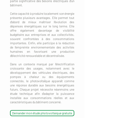
partie significative des besoins électriques d'un
bâtiment.
Cette capacité à produire localement son énergie
présente plusieurs avantages. Elle permet tout
d'abord de mieux maîtriser l'évolution des
dépenses énergétiques sur le long terme. Elle
offre également davantage de visibilité
budgétaire aux entreprises et aux collectivités,
souvent confrontées à des consommations
importantes. Enfin, elle participe à la réduction
de l'empreinte environnementale des activités
humaines en favorisant une production
d'électricité renouvelable et décentralisée.
Dans un contexte marqué par l'électrification
croissante des usages, notamment avec le
développement des véhicules électriques, des
pompes à chaleur ou des équipements
connectés, le photovoltaïque apparaît comme
une réponse durable aux besoins énergétiques
futurs. Chaque projet nécessite néanmoins une
étude technique afin d'adapter la puissance
installée aux consommations réelles et aux
caractéristiques du bâtiment concerné.
Demander mon étude photovoltaïque gratuite