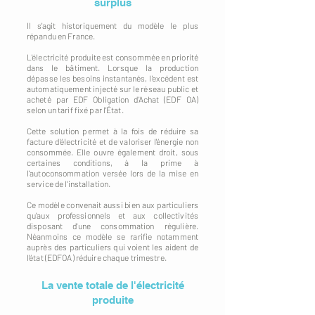
surplus
Il s'agit historiquement du modèle le plus
répandu en France.
L'électricité produite est consommée en priorité
dans le bâtiment. Lorsque la production
dépasse les besoins instantanés, l'excédent est
automatiquement injecté sur le réseau public et
acheté par EDF Obligation d'Achat (EDF OA)
selon un tarif fixé par l'État.
Cette solution permet à la fois de réduire sa
facture d'électricité et de valoriser l'énergie non
consommée. Elle ouvre également droit, sous
certaines conditions, à la prime à
l'autoconsommation versée lors de la mise en
service de l'installation.
Ce modèle convenait aussi bien aux particuliers
qu'aux professionnels et aux collectivités
disposant d'une consommation régulière.
Néanmoins ce modèle se rarifie notamment
auprès des particuliers qui voient les aident de
l'état (EDFOA) réduire chaque trimestre.
La vente totale de l'électricité
produite