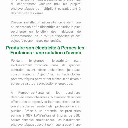
du département Vaucluse (84), les projets
photovoltaïques se multiplient et s'adaptent à
des besoins très variés.
Chaque installation nécessite cependant une
étude préalable afin d'identifier la solution la plus
pertinente en fonction des habitudes de
consommation, de la toiture disponible et des
objectifs économiques recherchés.
Produire son électricité à Pernes-les-
Fontaines : une solution d'avenir
Pendant longtemps, l'électricité était
exclusivement produite dans de grandes
centrales avant d'être acheminée jusqu'aux
consommateurs. Aujourd'hui, les technologies
photovoltaïques permettent à chacun de devenir
acteur de sa propre production énergétique.
À Pernes-les-Fontaines, les conditions
d'ensoleillement observées tout au long de l'année
offrent des perspectives intéressantes pour les
projets solaires résidentiels, professionnels et
publics. Grâce à un potentiel de production
estimé à 1687 kWh/m²/an et à près de 2687
heures d'ensoleillement annuel, les installations
photovoltaïques peuvent contribuer à couvrir une