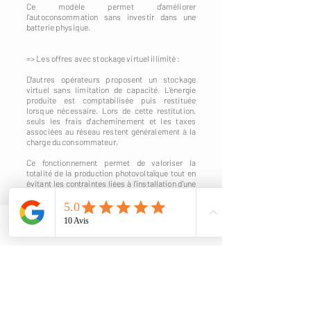
Ce modèle permet d'améliorer
l'autoconsommation sans investir dans une
batterie physique.
=> Les offres avec stockage virtuel illimité :
D'autres opérateurs proposent un stockage
virtuel sans limitation de capacité. L'énergie
produite est comptabilisée puis restituée
lorsque nécessaire. Lors de cette restitution,
seuls les frais d'acheminement et les taxes
associées au réseau restent généralement à la
charge du consommateur.
Ce fonctionnement permet de valoriser la
totalité de la production photovoltaïque tout en
évitant les contraintes liées à l'installation d'une
batterie physique.
Quel modèle choisir ?
Phone
Email
Il n'existe pas de solution universelle. Le choix
dépend notamment :
- du profil de consommation du bâtiment,
- de la puissance photovoltaïque envisagée,
- des habitudes de consommation,
- du budget disponible,