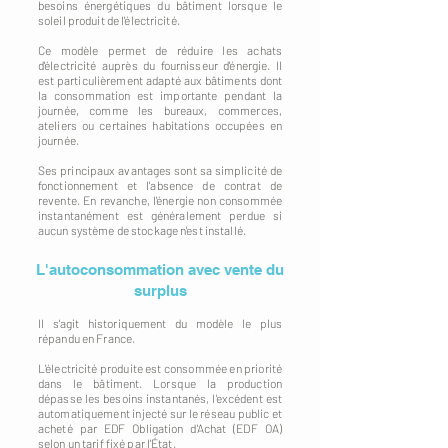
besoins énergétiques du bâtiment lorsque le
soleil produit de l'électricité.
Ce modèle permet de réduire les achats
d'électricité auprès du fournisseur d'énergie. Il
est particulièrement adapté aux bâtiments dont
la consommation est importante pendant la
journée, comme les bureaux, commerces,
ateliers ou certaines habitations occupées en
journée.
Ses principaux avantages sont sa simplicité de
fonctionnement et l'absence de contrat de
revente. En revanche, l'énergie non consommée
instantanément est généralement perdue si
aucun système de stockage n'est installé.
L'autoconsommation avec vente du
surplus
Il s'agit historiquement du modèle le plus
répandu en France.
L'électricité produite est consommée en priorité
dans le bâtiment. Lorsque la production
dépasse les besoins instantanés, l'excédent est
automatiquement injecté sur le réseau public et
acheté par EDF Obligation d'Achat (EDF OA)
selon un tarif fixé par l'État.