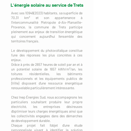
L'énergie solaire au service de Trets
Avec ses
10946(2023)
habitants, sa superficie de
70,31 km² et son appartenance à
l'intercommunalité Metropole d-Aix-Marseille-
Provence, la commune de Trets participe
pleinement aux enjeux de transition énergétique
qui concernent aujourd'hui l'ensemble des
territoires français.
Le développement du photovoltaïque constitue
l'une des réponses les plus concrètes à ces
enjeux.
Grâce à près de 2657 heures de soleil par an et à
un potentiel solaire de 1657 kWh/m²/an, les
toitures résidentielles, les bâtiments
professionnels et les équipements publics de
{Ville} disposent d'une ressource énergétique
renouvelable particulièrement intéressante.
Chez Inep Énergies Sud, nous accompagnons les
particuliers souhaitant produire leur propre
électricité, les entreprises désireuses
d'optimiser leurs charges énergétiques ainsi que
les collectivités engagées dans des démarches
de développement durable.
Chaque projet fait l'objet d'une étude
personnalisée visant à identifier la solution