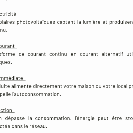
ctricité
aires photovoltaïques captent la lumière et produisent d
inu.
ourant
sforme ce courant continu en courant alternatif util
iques.
immédiate
oduite alimente directement votre maison ou votre local p
ppelle l'autoconsommation.
ection
on dépasse la consommation, l'énergie peut être st
ectée dans le réseau.