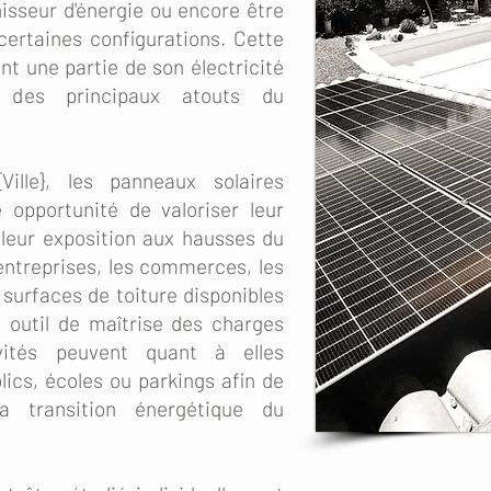
nisseur d'énergie ou encore être
certaines configurations. Cette
nt une partie de son électricité
un des principaux atouts du
Ville}, les panneaux solaires
 opportunité de valoriser leur
 leur exposition aux hausses du
s entreprises, les commerces, les
 surfaces de toiture disponibles
e outil de maîtrise des charges
ivités peuvent quant à elles
lics, écoles ou parkings afin de
a transition énergétique du