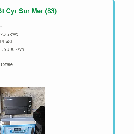
 St Cyr Sur Mer (83)
Wc
 2,25 kWc
NPHASE
 : 3 000 kWh
totale