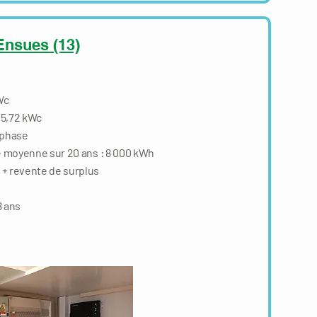
 Ensues (13)
 Wc
 5,72 kWc
nphase
 moyenne sur 20 ans : 8 000 kWh
+ revente de surplus
 ans