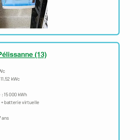
 Pélissanne (13)
 Wc
 11,52 kWc
 : 15 000 kWh
batterie virtuelle
 ans