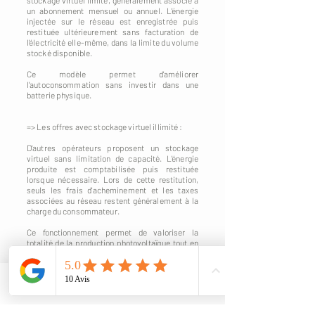
stockage virtuel limité, généralement associé à
un abonnement mensuel ou annuel. L'énergie
injectée sur le réseau est enregistrée puis
restituée ultérieurement sans facturation de
l'électricité elle-même, dans la limite du volume
stocké disponible.
Ce modèle permet d'améliorer
l'autoconsommation sans investir dans une
batterie physique.
=> Les offres avec stockage virtuel illimité :
D'autres opérateurs proposent un stockage
virtuel sans limitation de capacité. L'énergie
produite est comptabilisée puis restituée
lorsque nécessaire. Lors de cette restitution,
seuls les frais d'acheminement et les taxes
associées au réseau restent généralement à la
charge du consommateur.
Ce fonctionnement permet de valoriser la
totalité de la production photovoltaïque tout en
évitant les contraintes liées à l'installation d'une
batterie physique.
Quel modèle choisir ?
Phone
Email
Il n'existe pas de solution universelle. Le choix