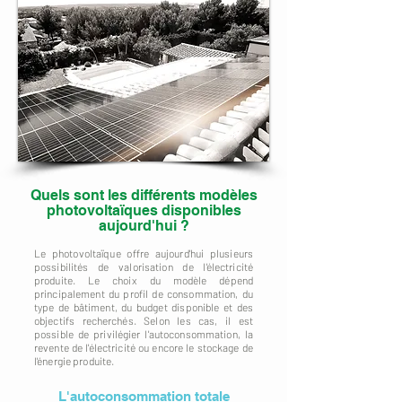
Quels sont les différents modèles
photovoltaïques disponibles
aujourd'hui ?
Le photovoltaïque offre aujourd'hui plusieurs
possibilités de valorisation de l'électricité
produite. Le choix du modèle dépend
principalement du profil de consommation, du
type de bâtiment, du budget disponible et des
objectifs recherchés. Selon les cas, il est
possible de privilégier l'autoconsommation, la
revente de l'électricité ou encore le stockage de
l'énergie produite.
L'autoconsommation totale