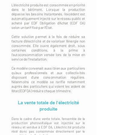
L'électricité produite est consommée en priorité
dans le bâtiment. Lorsque la production
dépasse les besoins instantanés, l'excédent est
automatiquement injecté sur le réseau public et
acheté par EDF Obligation d'Achat (EDF OA)
selon un tarif fixé par l'État.
Cette solution permet à la fois de réduire sa
facture d'électricité et de valoriser l'énergie non
consommée. Elle ouvre également droit, sous
certaines conditions, à la prime à
l'autoconsommation versée lors de la mise en
service de l'installation.
Ce modèle convenait aussi bien aux particuliers
qu'aux professionnels et aux collectivités
disposant d'une consommation régulière.
Néanmoins ce modèle se rarifie notamment
auprès des particuliers qui voient les aident de
l'état (EDFOA) réduire chaque trimestre.
La vente totale de l'électricité
produite
Dans le cadre d'une vente totale, l'ensemble de la
production photovoltaïque est injectée sur le
réseau et vendue à EDF OA. L'électricité produite
n'est donc pas consommée directement par le