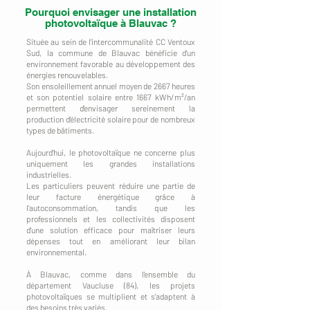
Pourquoi envisager une installation
photovoltaïque à Blauvac ?
Située au sein de l'intercommunalité CC Ventoux
Sud, la commune de Blauvac bénéficie d'un
environnement favorable au développement des
énergies renouvelables.
Son ensoleillement annuel moyen de 2667 heures
et son potentiel solaire entre 1667 kWh/m²/an
permettent d'envisager sereinement la
production d'électricité solaire pour de nombreux
types de bâtiments.
Aujourd'hui, le photovoltaïque ne concerne plus
uniquement les grandes installations
industrielles.
Les particuliers peuvent réduire une partie de
leur facture énergétique grâce à
l'autoconsommation, tandis que les
professionnels et les collectivités disposent
d'une solution efficace pour maîtriser leurs
dépenses tout en améliorant leur bilan
environnemental.
À Blauvac, comme dans l'ensemble du
département Vaucluse (84), les projets
photovoltaïques se multiplient et s'adaptent à
des besoins très variés.