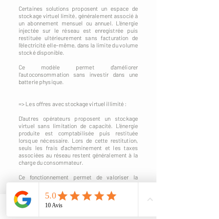
Certaines solutions proposent un espace de
stockage virtuel limité, généralement associé à
un abonnement mensuel ou annuel. L'énergie
injectée sur le réseau est enregistrée puis
restituée ultérieurement sans facturation de
l'électricité elle-même, dans la limite du volume
stocké disponible.
Ce modèle permet d'améliorer
l'autoconsommation sans investir dans une
batterie physique.
=> Les offres avec stockage virtuel illimité :
D'autres opérateurs proposent un stockage
virtuel sans limitation de capacité. L'énergie
produite est comptabilisée puis restituée
lorsque nécessaire. Lors de cette restitution,
seuls les frais d'acheminement et les taxes
associées au réseau restent généralement à la
charge du consommateur.
Ce fonctionnement permet de valoriser la
totalité de la production photovoltaïque tout en
évitant les contraintes liées à l'installation d'une
batterie physique.
Phone
Email
Quel modèle choisir ?