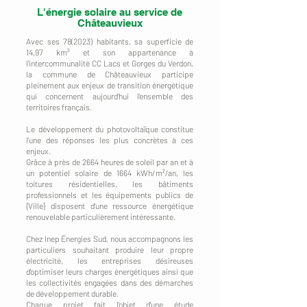
L'énergie solaire au service de
Châteauvieux
Avec ses 78(2023) habitants, sa superficie de
14,97 km² et son appartenance à
l'intercommunalité CC Lacs et Gorges du Verdon,
la commune de Châteauvieux participe
pleinement aux enjeux de transition énergétique
qui concernent aujourd'hui l'ensemble des
territoires français.
Le développement du photovoltaïque constitue
l'une des réponses les plus concrètes à ces
enjeux.
Grâce à près de 2664 heures de soleil par an et à
un potentiel solaire de 1664 kWh/m²/an, les
toitures résidentielles, les bâtiments
professionnels et les équipements publics de
{Ville} disposent d'une ressource énergétique
renouvelable particulièrement intéressante.
Chez Inep Énergies Sud, nous accompagnons les
particuliers souhaitant produire leur propre
électricité, les entreprises désireuses
d'optimiser leurs charges énergétiques ainsi que
les collectivités engagées dans des démarches
de développement durable.
Chaque projet fait l'objet d'une étude