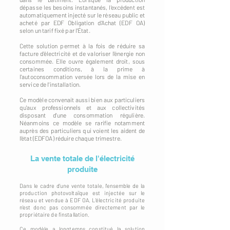
dépasse les besoins instantanés, l'excédent est
automatiquement injecté sur le réseau public et
acheté par EDF Obligation d'Achat (EDF OA)
selon un tarif fixé par l'État.
Cette solution permet à la fois de réduire sa
facture d'électricité et de valoriser l'énergie non
consommée. Elle ouvre également droit, sous
certaines conditions, à la prime à
l'autoconsommation versée lors de la mise en
service de l'installation.
Ce modèle convenait aussi bien aux particuliers
qu'aux professionnels et aux collectivités
disposant d'une consommation régulière.
Néanmoins ce modèle se rarifie notamment
auprès des particuliers qui voient les aident de
l'état (EDFOA) réduire chaque trimestre.
La vente totale de l'électricité
produite
Dans le cadre d'une vente totale, l'ensemble de la
production photovoltaïque est injectée sur le
réseau et vendue à EDF OA. L'électricité produite
n'est donc pas consommée directement par le
propriétaire de l'installation.
Ce modèle a longtemps constitué la solution