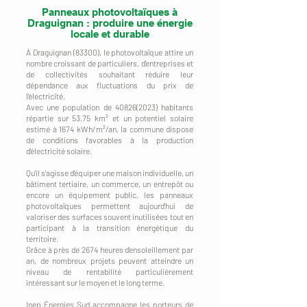
Panneaux photovoltaïques à
Draguignan : produire une énergie
locale et durable
À Draguignan (83300), le photovoltaïque attire un
nombre croissant de particuliers, d'entreprises et
de collectivités souhaitant réduire leur
dépendance aux fluctuations du prix de
l'électricité.
Avec une population de
40826(2023)
habitants
répartie sur 53,75 km² et un potentiel solaire
estimé à 1674 kWh/m²/an, la commune dispose
de conditions favorables à la production
d'électricité solaire.
Qu'il s'agisse d'équiper une maison individuelle, un
bâtiment tertiaire, un commerce, un entrepôt ou
encore un équipement public, les panneaux
photovoltaïques permettent aujourd'hui de
valoriser des surfaces souvent inutilisées tout en
participant à la transition énergétique du
territoire.
Grâce à près de 2674 heures d'ensoleillement par
an, de nombreux projets peuvent atteindre un
niveau de rentabilité particulièrement
intéressant sur le moyen et le long terme.
Inep Énergies Sud accompagne les porteurs de