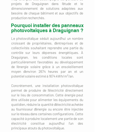
projets de Draguignan dans l'étude et le
dimensionnement de solutions adaptées aux
besoins de chaque bâtiment et aux objectifs de
production recherchés.
Pourquoi installer des panneaux
photovoltaïques à Draguignan ?
Le photovoltaïque séduit aujourd'hui un nombre
croissant de propriétaires, d'entreprises et de
collectivités souhaitant reprendre une partie du
contrôle sur leurs dépenses énergétiques. À
Draguignan, les conditions locales sont
particulièrement favorables au développement
de l'énergie solaire grâce à un ensoleillement
moyen d'environ 2674 heures par an et un
potentiel solaire estimé à 1674 kWh/m²/an.
Concrètement, une installation photovoltaïque
permet de produire de l'électricité directement
sur le lieu de consommation. Cette énergie peut
être utilisée pour alimenter les équipements du
quotidien, réduire la quantité d'électricité achetée
au fournisseur d'énergie ou encore être injectée
sur le réseau dans certaines configurations. Cette
capacité à produire localement une partie de son
électricité constitue aujourd'hui l'un des
principaux atouts du photovoltaïque.