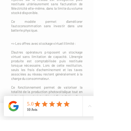
restituée ultérieurement sans facturation de
l'électricité elle-même, dans la limite du volume
stocké disponible.
Ce modèle permet d'améliorer
l'autoconsommation sans investir dans une
batterie physique.
=> Les offres avec stockage virtuel illimité :
D'autres opérateurs proposent un stockage
virtuel sans limitation de capacité. L'énergie
produite est comptabilisée puis restituée
lorsque nécessaire. Lors de cette restitution,
seuls les frais d'acheminement et les taxes
associées au réseau restent généralement à la
charge du consommateur.
Ce fonctionnement permet de valoriser la
totalité de la production photovoltaïque tout en
évitant les contraintes liées à l'installation d'une
batterie physique.
Quel modèle choisir ?
Phone
Email
Il n'existe pas de solution universelle. Le choix
dépend notamment :