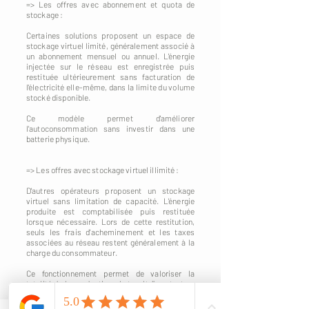
=> Les offres avec abonnement et quota de
stockage :
Certaines solutions proposent un espace de
stockage virtuel limité, généralement associé à
un abonnement mensuel ou annuel. L'énergie
injectée sur le réseau est enregistrée puis
restituée ultérieurement sans facturation de
l'électricité elle-même, dans la limite du volume
stocké disponible.
Ce modèle permet d'améliorer
l'autoconsommation sans investir dans une
batterie physique.
=> Les offres avec stockage virtuel illimité :
D'autres opérateurs proposent un stockage
virtuel sans limitation de capacité. L'énergie
produite est comptabilisée puis restituée
lorsque nécessaire. Lors de cette restitution,
seuls les frais d'acheminement et les taxes
associées au réseau restent généralement à la
charge du consommateur.
Ce fonctionnement permet de valoriser la
totalité de la production photovoltaïque tout en
évitant les contraintes liées à l'installation d'une
batterie physique.