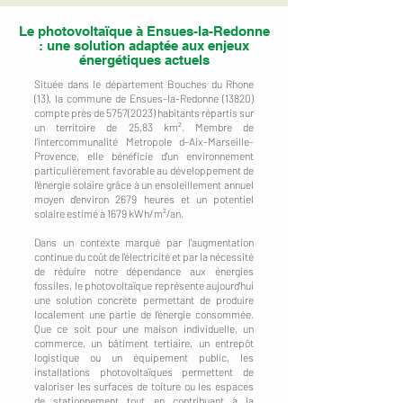
Le photovoltaïque à Ensues-la-Redonne
: une solution adaptée aux enjeux
énergétiques actuels
Située dans le département Bouches du Rhone
(13), la commune de Ensues-la-Redonne (13820)
compte près de
5757(2023)
habitants répartis sur
un territoire de 25,83 km². Membre de
l'intercommunalité Metropole d-Aix-Marseille-
Provence, elle bénéficie d'un environnement
particulièrement favorable au développement de
l'énergie solaire grâce à un ensoleillement annuel
moyen d'environ 2679 heures et un potentiel
solaire estimé à 1679 kWh/m²/an.
Dans un contexte marqué par l'augmentation
continue du coût de l'électricité et par la nécessité
de réduire notre dépendance aux énergies
fossiles, le photovoltaïque représente aujourd'hui
une solution concrète permettant de produire
localement une partie de l'énergie consommée.
Que ce soit pour une maison individuelle, un
commerce, un bâtiment tertiaire, un entrepôt
logistique ou un équipement public, les
installations photovoltaïques permettent de
valoriser les surfaces de toiture ou les espaces
de stationnement tout en contribuant à la