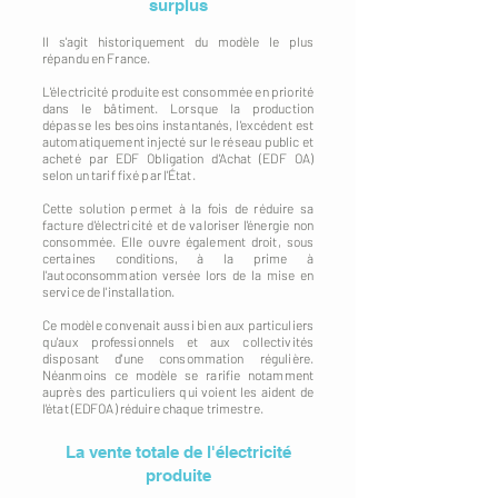
surplus
Il s'agit historiquement du modèle le plus
répandu en France.
L'électricité produite est consommée en priorité
dans le bâtiment. Lorsque la production
dépasse les besoins instantanés, l'excédent est
automatiquement injecté sur le réseau public et
acheté par EDF Obligation d'Achat (EDF OA)
selon un tarif fixé par l'État.
Cette solution permet à la fois de réduire sa
facture d'électricité et de valoriser l'énergie non
consommée. Elle ouvre également droit, sous
certaines conditions, à la prime à
l'autoconsommation versée lors de la mise en
service de l'installation.
Ce modèle convenait aussi bien aux particuliers
qu'aux professionnels et aux collectivités
disposant d'une consommation régulière.
Néanmoins ce modèle se rarifie notamment
auprès des particuliers qui voient les aident de
l'état (EDFOA) réduire chaque trimestre.
La vente totale de l'électricité
produite