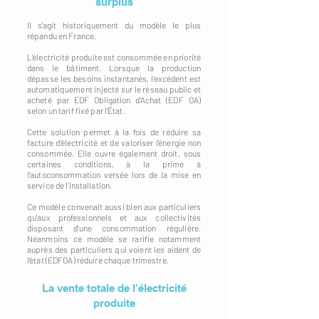
surplus
Il s'agit historiquement du modèle le plus
répandu en France.
L'électricité produite est consommée en priorité
dans le bâtiment. Lorsque la production
dépasse les besoins instantanés, l'excédent est
automatiquement injecté sur le réseau public et
acheté par EDF Obligation d'Achat (EDF OA)
selon un tarif fixé par l'État.
Cette solution permet à la fois de réduire sa
facture d'électricité et de valoriser l'énergie non
consommée. Elle ouvre également droit, sous
certaines conditions, à la prime à
l'autoconsommation versée lors de la mise en
service de l'installation.
Ce modèle convenait aussi bien aux particuliers
qu'aux professionnels et aux collectivités
disposant d'une consommation régulière.
Néanmoins ce modèle se rarifie notamment
auprès des particuliers qui voient les aident de
l'état (EDFOA) réduire chaque trimestre.
La vente totale de l'électricité
produite