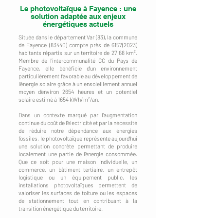
Le photovoltaïque à Fayence : une
solution adaptée aux enjeux
énergétiques actuels
Située dans le département Var (83), la commune
de Fayence (83440) compte près de
6157(2023)
habitants répartis sur un territoire de 27,68 km².
Membre de l'intercommunalité CC du Pays de
Fayence, elle bénéficie d'un environnement
particulièrement favorable au développement de
l'énergie solaire grâce à un ensoleillement annuel
moyen d'environ 2654 heures et un potentiel
solaire estimé à 1654 kWh/m²/an.
Dans un contexte marqué par l'augmentation
continue du coût de l'électricité et par la nécessité
de réduire notre dépendance aux énergies
fossiles, le photovoltaïque représente aujourd'hui
une solution concrète permettant de produire
localement une partie de l'énergie consommée.
Que ce soit pour une maison individuelle, un
commerce, un bâtiment tertiaire, un entrepôt
logistique ou un équipement public, les
installations photovoltaïques permettent de
valoriser les surfaces de toiture ou les espaces
de stationnement tout en contribuant à la
transition énergétique du territoire.