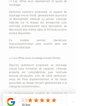
=> Les offres avec abonnement et quota de
stockage :
Certaines solutions proposent un espace de
stockage virtuel limité, généralement associé à
un abonnement mensuel ou annuel. L'énergie
injectée sur le réseau est enregistrée puis
restituée ultérieurement sans facturation de
l'électricité elle-même, dans la limite du volume
stocké disponible.
Ce modèle permet d'améliorer
l'autoconsommation sans investir dans une
batterie physique.
=> Les offres avec stockage virtuel illimité :
D'autres opérateurs proposent un stockage
virtuel sans limitation de capacité. L'énergie
produite est comptabilisée puis restituée
lorsque nécessaire. Lors de cette restitution,
seuls les frais d'acheminement et les taxes
associées au réseau restent généralement à la
charge du consommateur.
Ce fonctionnement permet de valoriser la
totalité de la production photovoltaïque tout en
évitant les contraintes liées à l'installation d'une
batterie physique.