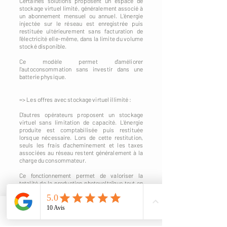
Certaines solutions proposent un espace de
stockage virtuel limité, généralement associé à
un abonnement mensuel ou annuel. L'énergie
injectée sur le réseau est enregistrée puis
restituée ultérieurement sans facturation de
l'électricité elle-même, dans la limite du volume
stocké disponible.
Ce modèle permet d'améliorer
l'autoconsommation sans investir dans une
batterie physique.
=> Les offres avec stockage virtuel illimité :
D'autres opérateurs proposent un stockage
virtuel sans limitation de capacité. L'énergie
produite est comptabilisée puis restituée
lorsque nécessaire. Lors de cette restitution,
seuls les frais d'acheminement et les taxes
associées au réseau restent généralement à la
charge du consommateur.
Ce fonctionnement permet de valoriser la
totalité de la production photovoltaïque tout en
évitant les contraintes liées à l'installation d'une
batterie physique.
Phone
Email
Quel modèle choisir ?