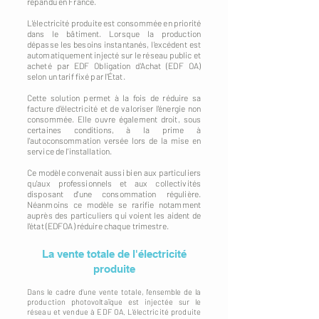
répandu en France.
L'électricité produite est consommée en priorité
dans le bâtiment. Lorsque la production
dépasse les besoins instantanés, l'excédent est
automatiquement injecté sur le réseau public et
acheté par EDF Obligation d'Achat (EDF OA)
selon un tarif fixé par l'État.
Cette solution permet à la fois de réduire sa
facture d'électricité et de valoriser l'énergie non
consommée. Elle ouvre également droit, sous
certaines conditions, à la prime à
l'autoconsommation versée lors de la mise en
service de l'installation.
Ce modèle convenait aussi bien aux particuliers
qu'aux professionnels et aux collectivités
disposant d'une consommation régulière.
Néanmoins ce modèle se rarifie notamment
auprès des particuliers qui voient les aident de
l'état (EDFOA) réduire chaque trimestre.
La vente totale de l'électricité
produite
Dans le cadre d'une vente totale, l'ensemble de la
production photovoltaïque est injectée sur le
réseau et vendue à EDF OA. L'électricité produite