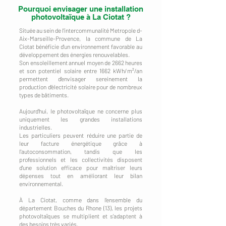
Pourquoi envisager une installation
photovoltaïque à La Ciotat ?
Située au sein de l'intercommunalité Metropole d-
Aix-Marseille-Provence, la commune de La
Ciotat bénéficie d'un environnement favorable au
développement des énergies renouvelables.
Son ensoleillement annuel moyen de 2662 heures
et son potentiel solaire entre 1662 kWh/m²/an
permettent d'envisager sereinement la
production d'électricité solaire pour de nombreux
types de bâtiments.
Aujourd'hui, le photovoltaïque ne concerne plus
uniquement les grandes installations
industrielles.
Les particuliers peuvent réduire une partie de
leur facture énergétique grâce à
l'autoconsommation, tandis que les
professionnels et les collectivités disposent
d'une solution efficace pour maîtriser leurs
dépenses tout en améliorant leur bilan
environnemental.
À La Ciotat, comme dans l'ensemble du
département Bouches du Rhone (13), les projets
photovoltaïques se multiplient et s'adaptent à
des besoins très variés.