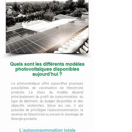
Quels sont les différents modèles
photovoltaïques disponibles
aujourd'hui ?
Le photovoltaïque offre aujourd'hui plusieurs
possibilités de valorisation de l'électricité
produite. Le choix du modèle dépend
principalement du profil de consommation, du
type de bâtiment, du budget disponible et des
objectifs recherchés. Selon les cas, il est
possible de privilégier l'autoconsommation, la
revente de l'électricité ou encore le stockage de
l'énergie produite.
L'autoconsommation totale