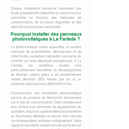
Chaque installation nécessite cependant une
étude préalable afin d'identifier la solution la plus
pertinente en fonction des habitudes de
consommation, de la toiture disponible et des
objectifs économiques recherchés.
Pourquoi installer des panneaux
photovoltaïques à La Farlede ?
Le photovoltaïque séduit aujourd'hui un nombre
croissant de propriétaires, d'entreprises et de
collectivités souhaitant reprendre une partie du
contrôle sur leurs dépenses énergétiques. À La
Farlede, les conditions locales sont
particulièrement favorables au développement
de l'énergie solaire grâce à un ensoleillement
moyen d'environ 2653 heures par an et un
potentiel solaire estimé à 1653 kWh/m²/an.
Concrètement, une installation photovoltaïque
permet de produire de l'électricité directement
sur le lieu de consommation. Cette énergie peut
être utilisée pour alimenter les équipements du
quotidien, réduire la quantité d'électricité achetée
au fournisseur d'énergie ou encore être injectée
sur le réseau dans certaines configurations. Cette
capacité à produire localement une partie de son