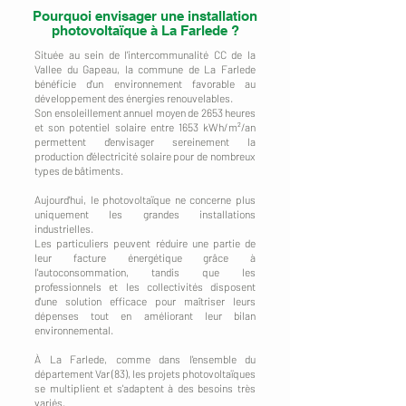
Pourquoi envisager une installation
photovoltaïque à La Farlede ?
Située au sein de l'intercommunalité CC de la
Vallee du Gapeau, la commune de La Farlede
bénéficie d'un environnement favorable au
développement des énergies renouvelables.
Son ensoleillement annuel moyen de 2653 heures
et son potentiel solaire entre 1653 kWh/m²/an
permettent d'envisager sereinement la
production d'électricité solaire pour de nombreux
types de bâtiments.
Aujourd'hui, le photovoltaïque ne concerne plus
uniquement les grandes installations
industrielles.
Les particuliers peuvent réduire une partie de
leur facture énergétique grâce à
l'autoconsommation, tandis que les
professionnels et les collectivités disposent
d'une solution efficace pour maîtriser leurs
dépenses tout en améliorant leur bilan
environnemental.
À La Farlede, comme dans l'ensemble du
département Var (83), les projets photovoltaïques
se multiplient et s'adaptent à des besoins très
variés.