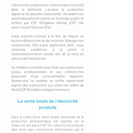
L'électricité produite est consommée en priorité
dans le bâtiment. Lorsque la production
dépasse les besoins instantanés, l'excédent est
automatiquement injecté sur le réseau public et
acheté par EDF Obligation d'Achat (EDF OA)
selon un tarif fixé par l'État.
Cette solution permet à la fois de réduire sa
facture d'électricité et de valoriser l'énergie non
consommée. Elle ouvre également droit, sous
certaines conditions, à la prime à
l'autoconsommation versée lors de la mise en
service de l'installation.
Ce modèle convenait aussi bien aux particuliers
qu'aux professionnels et aux collectivités
disposant d'une consommation régulière.
Néanmoins ce modèle se rarifie notamment
auprès des particuliers qui voient les aident de
l'état (EDFOA) réduire chaque trimestre.
La vente totale de l'électricité
produite
Dans le cadre d'une vente totale, l'ensemble de la
production photovoltaïque est injectée sur le
réseau et vendue à EDF OA. L'électricité produite
n'est donc pas consommée directement par le