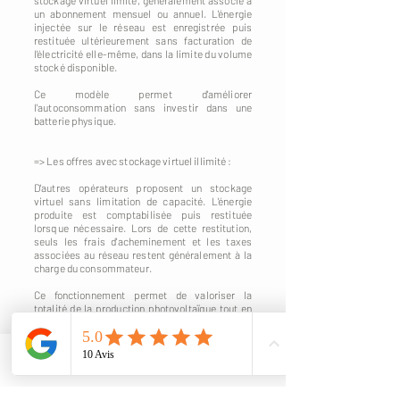
stockage virtuel limité, généralement associé à
un abonnement mensuel ou annuel. L'énergie
injectée sur le réseau est enregistrée puis
restituée ultérieurement sans facturation de
l'électricité elle-même, dans la limite du volume
stocké disponible.
Ce modèle permet d'améliorer
l'autoconsommation sans investir dans une
batterie physique.
=> Les offres avec stockage virtuel illimité :
D'autres opérateurs proposent un stockage
virtuel sans limitation de capacité. L'énergie
produite est comptabilisée puis restituée
lorsque nécessaire. Lors de cette restitution,
seuls les frais d'acheminement et les taxes
associées au réseau restent généralement à la
charge du consommateur.
Ce fonctionnement permet de valoriser la
totalité de la production photovoltaïque tout en
évitant les contraintes liées à l'installation d'une
batterie physique.
Quel modèle choisir ?
Phone
Email
Il n'existe pas de solution universelle. Le choix