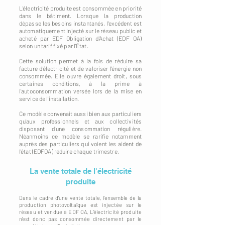
L'électricité produite est consommée en priorité
dans le bâtiment. Lorsque la production
dépasse les besoins instantanés, l'excédent est
automatiquement injecté sur le réseau public et
acheté par EDF Obligation d'Achat (EDF OA)
selon un tarif fixé par l'État.
Cette solution permet à la fois de réduire sa
facture d'électricité et de valoriser l'énergie non
consommée. Elle ouvre également droit, sous
certaines conditions, à la prime à
l'autoconsommation versée lors de la mise en
service de l'installation.
Ce modèle convenait aussi bien aux particuliers
qu'aux professionnels et aux collectivités
disposant d'une consommation régulière.
Néanmoins ce modèle se rarifie notamment
auprès des particuliers qui voient les aident de
l'état (EDFOA) réduire chaque trimestre.
La vente totale de l'électricité
produite
Dans le cadre d'une vente totale, l'ensemble de la
production photovoltaïque est injectée sur le
réseau et vendue à EDF OA. L'électricité produite
n'est donc pas consommée directement par le