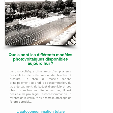
Quels sont les différents modèles
photovoltaïques disponibles
aujourd'hui ?
Le photovoltaïque offre aujourd'hui plusieurs
possibilités de valorisation de l'électricité
produite. Le choix du modèle dépend
principalement du profil de consommation, du
type de bâtiment, du budget disponible et des
objectifs recherchés. Selon les cas, il est
possible de privilégier l'autoconsommation, la
revente de l'électricité ou encore le stockage de
l'énergie produite.
L'autoconsommation totale