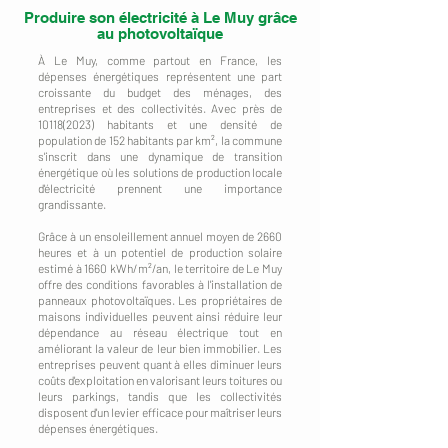
Produire son électricité à Le Muy grâce
au photovoltaïque
À Le Muy, comme partout en France, les
dépenses énergétiques représentent une part
croissante du budget des ménages, des
entreprises et des collectivités. Avec près de
10118(2023)
habitants et une densité de
population de 152 habitants par km², la commune
s'inscrit dans une dynamique de transition
énergétique où les solutions de production locale
d'électricité prennent une importance
grandissante.
Grâce à un ensoleillement annuel moyen de 2660
heures et à un potentiel de production solaire
estimé à 1660 kWh/m²/an, le territoire de Le Muy
offre des conditions favorables à l'installation de
panneaux photovoltaïques. Les propriétaires de
maisons individuelles peuvent ainsi réduire leur
dépendance au réseau électrique tout en
améliorant la valeur de leur bien immobilier. Les
entreprises peuvent quant à elles diminuer leurs
coûts d'exploitation en valorisant leurs toitures ou
leurs parkings, tandis que les collectivités
disposent d'un levier efficace pour maîtriser leurs
dépenses énergétiques.