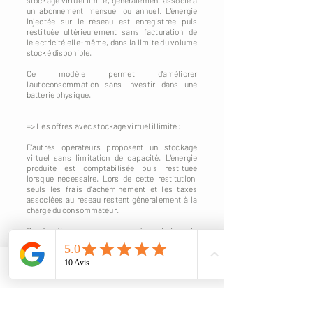
stockage virtuel limité, généralement associé à
un abonnement mensuel ou annuel. L'énergie
injectée sur le réseau est enregistrée puis
restituée ultérieurement sans facturation de
l'électricité elle-même, dans la limite du volume
stocké disponible.
Ce modèle permet d'améliorer
l'autoconsommation sans investir dans une
batterie physique.
=> Les offres avec stockage virtuel illimité :
D'autres opérateurs proposent un stockage
virtuel sans limitation de capacité. L'énergie
produite est comptabilisée puis restituée
lorsque nécessaire. Lors de cette restitution,
seuls les frais d'acheminement et les taxes
associées au réseau restent généralement à la
charge du consommateur.
Ce fonctionnement permet de valoriser la
totalité de la production photovoltaïque tout en
évitant les contraintes liées à l'installation d'une
batterie physique.
Phone
Email
Quel modèle choisir ?
Il n'existe pas de solution universelle. Le choix