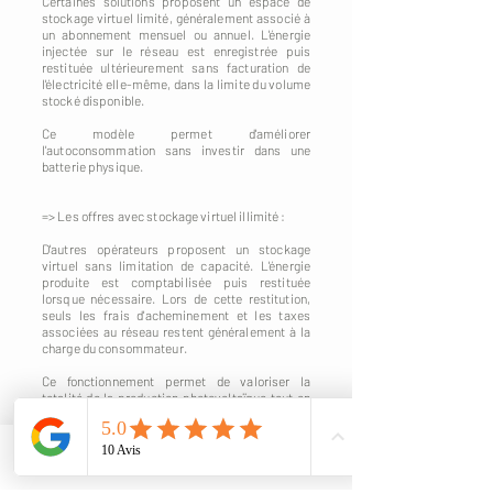
Certaines solutions proposent un espace de
stockage virtuel limité, généralement associé à
un abonnement mensuel ou annuel. L'énergie
injectée sur le réseau est enregistrée puis
restituée ultérieurement sans facturation de
l'électricité elle-même, dans la limite du volume
stocké disponible.
Ce modèle permet d'améliorer
l'autoconsommation sans investir dans une
batterie physique.
=> Les offres avec stockage virtuel illimité :
D'autres opérateurs proposent un stockage
virtuel sans limitation de capacité. L'énergie
produite est comptabilisée puis restituée
lorsque nécessaire. Lors de cette restitution,
seuls les frais d'acheminement et les taxes
associées au réseau restent généralement à la
charge du consommateur.
Ce fonctionnement permet de valoriser la
totalité de la production photovoltaïque tout en
évitant les contraintes liées à l'installation d'une
batterie physique.
Phone
Email
Quel modèle choisir ?