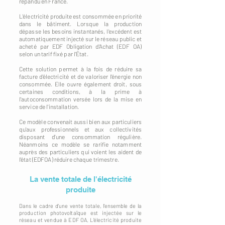
répandu en France.
L'électricité produite est consommée en priorité
dans le bâtiment. Lorsque la production
dépasse les besoins instantanés, l'excédent est
automatiquement injecté sur le réseau public et
acheté par EDF Obligation d'Achat (EDF OA)
selon un tarif fixé par l'État.
Cette solution permet à la fois de réduire sa
facture d'électricité et de valoriser l'énergie non
consommée. Elle ouvre également droit, sous
certaines conditions, à la prime à
l'autoconsommation versée lors de la mise en
service de l'installation.
Ce modèle convenait aussi bien aux particuliers
qu'aux professionnels et aux collectivités
disposant d'une consommation régulière.
Néanmoins ce modèle se rarifie notamment
auprès des particuliers qui voient les aident de
l'état (EDFOA) réduire chaque trimestre.
La vente totale de l'électricité
produite
Dans le cadre d'une vente totale, l'ensemble de la
production photovoltaïque est injectée sur le
réseau et vendue à EDF OA. L'électricité produite