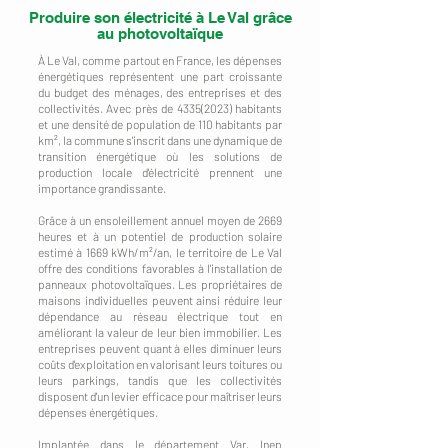
Produire son électricité à Le Val grâce
au photovoltaïque
À Le Val, comme partout en France, les dépenses
énergétiques représentent une part croissante
du budget des ménages, des entreprises et des
collectivités. Avec près de
4335(2023)
habitants
et une densité de population de 110 habitants par
km², la commune s'inscrit dans une dynamique de
transition énergétique où les solutions de
production locale d'électricité prennent une
importance grandissante.
Grâce à un ensoleillement annuel moyen de 2669
heures et à un potentiel de production solaire
estimé à 1669 kWh/m²/an, le territoire de Le Val
offre des conditions favorables à l'installation de
panneaux photovoltaïques. Les propriétaires de
maisons individuelles peuvent ainsi réduire leur
dépendance au réseau électrique tout en
améliorant la valeur de leur bien immobilier. Les
entreprises peuvent quant à elles diminuer leurs
coûts d'exploitation en valorisant leurs toitures ou
leurs parkings, tandis que les collectivités
disposent d'un levier efficace pour maîtriser leurs
dépenses énergétiques.
Implantée dans le département Var, Inep