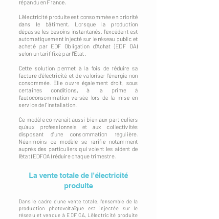
répandu en France.
L'électricité produite est consommée en priorité
dans le bâtiment. Lorsque la production
dépasse les besoins instantanés, l'excédent est
automatiquement injecté sur le réseau public et
acheté par EDF Obligation d'Achat (EDF OA)
selon un tarif fixé par l'État.
Cette solution permet à la fois de réduire sa
facture d'électricité et de valoriser l'énergie non
consommée. Elle ouvre également droit, sous
certaines conditions, à la prime à
l'autoconsommation versée lors de la mise en
service de l'installation.
Ce modèle convenait aussi bien aux particuliers
qu'aux professionnels et aux collectivités
disposant d'une consommation régulière.
Néanmoins ce modèle se rarifie notamment
auprès des particuliers qui voient les aident de
l'état (EDFOA) réduire chaque trimestre.
La vente totale de l'électricité
produite
Dans le cadre d'une vente totale, l'ensemble de la
production photovoltaïque est injectée sur le
réseau et vendue à EDF OA. L'électricité produite