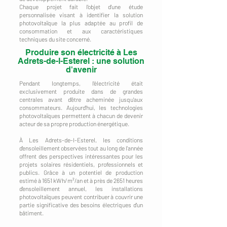
Chaque projet fait l'objet d'une étude
personnalisée visant à identifier la solution
photovoltaïque la plus adaptée au profil de
consommation et aux caractéristiques
techniques du site concerné.
Produire son électricité à Les
Adrets-de-l-Esterel : une solution
d'avenir
Pendant longtemps, l'électricité était
exclusivement produite dans de grandes
centrales avant d'être acheminée jusqu'aux
consommateurs. Aujourd'hui, les technologies
photovoltaïques permettent à chacun de devenir
acteur de sa propre production énergétique.
À Les Adrets-de-l-Esterel, les conditions
d'ensoleillement observées tout au long de l'année
offrent des perspectives intéressantes pour les
projets solaires résidentiels, professionnels et
publics. Grâce à un potentiel de production
estimé à 1651 kWh/m²/an et à près de 2651 heures
d'ensoleillement annuel, les installations
photovoltaïques peuvent contribuer à couvrir une
partie significative des besoins électriques d'un
bâtiment.