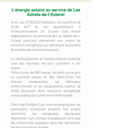
L'énergie solaire au service de Les
Adrets-de-l-Esterel
Avec ses
2775(2023)
habitants, sa superficie de
22,26 km² et son appartenance à
l'intercommunalité CA Esterel Cote d-Azur
Agglomeration, la commune de Les Adrets-de-l-
Esterel participe pleinement aux enjeux de
transition énergétique qui concernent aujourd'hui
l'ensemble des territoires français.
Le développement du photovoltaïque constitue
l'une des réponses les plus concrètes à ces
enjeux.
Grâce à près de 2651 heures de soleil par an et à
un potentiel solaire de 1651 kWh/m²/an, les
toitures résidentielles, les bâtiments
professionnels et les équipements publics de
{Ville} disposent d'une ressource énergétique
renouvelable particulièrement intéressante.
Chez Inep Énergies Sud, nous accompagnons les
particuliers souhaitant produire leur propre
électricité, les entreprises désireuses
d'optimiser leurs charges énergétiques ainsi que
les collectivités engagées dans des démarches
de développement durable.