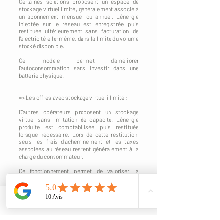
Certaines solutions proposent un espace de
stockage virtuel limité, généralement associé à
un abonnement mensuel ou annuel. L'énergie
injectée sur le réseau est enregistrée puis
restituée ultérieurement sans facturation de
l'électricité elle-même, dans la limite du volume
stocké disponible.
Ce modèle permet d'améliorer
l'autoconsommation sans investir dans une
batterie physique.
=> Les offres avec stockage virtuel illimité :
D'autres opérateurs proposent un stockage
virtuel sans limitation de capacité. L'énergie
produite est comptabilisée puis restituée
lorsque nécessaire. Lors de cette restitution,
seuls les frais d'acheminement et les taxes
associées au réseau restent généralement à la
charge du consommateur.
Ce fonctionnement permet de valoriser la
totalité de la production photovoltaïque tout en
évitant les contraintes liées à l'installation d'une
batterie physique.
Phone
Email
Quel modèle choisir ?