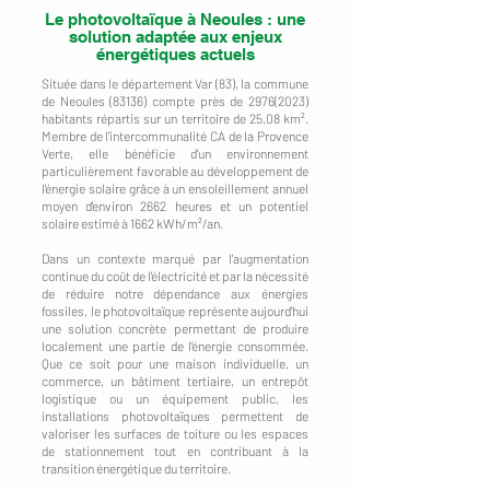
Le photovoltaïque à Neoules : une
solution adaptée aux enjeux
énergétiques actuels
Située dans le département Var (83), la commune
de Neoules (83136) compte près de
2976(2023)
habitants répartis sur un territoire de 25,08 km².
Membre de l'intercommunalité CA de la Provence
Verte, elle bénéficie d'un environnement
particulièrement favorable au développement de
l'énergie solaire grâce à un ensoleillement annuel
moyen d'environ 2662 heures et un potentiel
solaire estimé à 1662 kWh/m²/an.
Dans un contexte marqué par l'augmentation
continue du coût de l'électricité et par la nécessité
de réduire notre dépendance aux énergies
fossiles, le photovoltaïque représente aujourd'hui
une solution concrète permettant de produire
localement une partie de l'énergie consommée.
Que ce soit pour une maison individuelle, un
commerce, un bâtiment tertiaire, un entrepôt
logistique ou un équipement public, les
installations photovoltaïques permettent de
valoriser les surfaces de toiture ou les espaces
de stationnement tout en contribuant à la
transition énergétique du territoire.