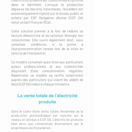
L'électricité produite est consommée en priorité
dans le bâtiment. Lorsque la production
dépasse les besoins instantanés, l'excédent est
automatiquement injecté sur le réseau public et
acheté par EDF Obligation d'Achat (EDF OA)
selon un tarif fixé par l'État.
Cette solution permet à la fois de réduire sa
facture d'électricité et de valoriser l'énergie non
consommée. Elle ouvre également droit, sous
certaines conditions, à la prime à
l'autoconsommation versée lors de la mise en
service de l'installation.
Ce modèle convenait aussi bien aux particuliers
qu'aux professionnels et aux collectivités
disposant d'une consommation régulière.
Néanmoins ce modèle se rarifie notamment
auprès des particuliers qui voient les aident de
l'état (EDFOA) réduire chaque trimestre.
La vente totale de l'électricité
produite
Dans le cadre d'une vente totale, l'ensemble de la
production photovoltaïque est injectée sur le
réseau et vendue à EDF OA. L'électricité produite
n'est donc pas consommée directement par le
propriétaire de l'installation.