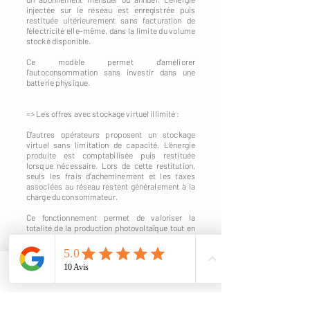
injectée sur le réseau est enregistrée puis
restituée ultérieurement sans facturation de
l'électricité elle-même, dans la limite du volume
stocké disponible.
Ce modèle permet d'améliorer
l'autoconsommation sans investir dans une
batterie physique.
=> Les offres avec stockage virtuel illimité :
D'autres opérateurs proposent un stockage
virtuel sans limitation de capacité. L'énergie
produite est comptabilisée puis restituée
lorsque nécessaire. Lors de cette restitution,
seuls les frais d'acheminement et les taxes
associées au réseau restent généralement à la
charge du consommateur.
Ce fonctionnement permet de valoriser la
totalité de la production photovoltaïque tout en
évitant les contraintes liées à l'installation d'une
batterie physique.
Quel modèle choisir ?
Phone
Email
Il n'existe pas de solution universelle. Le choix
dépend notamment :