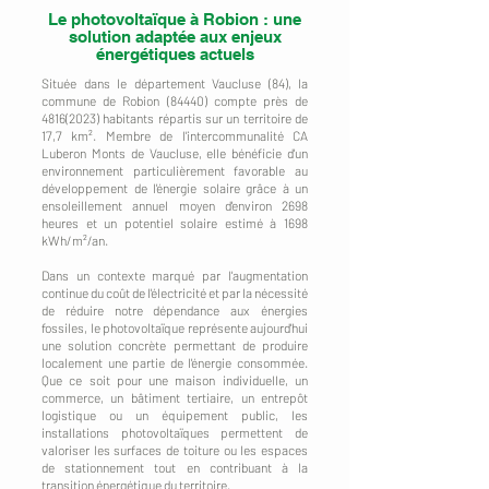
Le photovoltaïque à Robion : une
solution adaptée aux enjeux
énergétiques actuels
Située dans le département Vaucluse (84), la
commune de Robion (84440) compte près de
4816(2023)
habitants répartis sur un territoire de
17,7 km². Membre de l'intercommunalité CA
Luberon Monts de Vaucluse, elle bénéficie d'un
environnement particulièrement favorable au
développement de l'énergie solaire grâce à un
ensoleillement annuel moyen d'environ 2698
heures et un potentiel solaire estimé à 1698
kWh/m²/an.
Dans un contexte marqué par l'augmentation
continue du coût de l'électricité et par la nécessité
de réduire notre dépendance aux énergies
fossiles, le photovoltaïque représente aujourd'hui
une solution concrète permettant de produire
localement une partie de l'énergie consommée.
Que ce soit pour une maison individuelle, un
commerce, un bâtiment tertiaire, un entrepôt
logistique ou un équipement public, les
installations photovoltaïques permettent de
valoriser les surfaces de toiture ou les espaces
de stationnement tout en contribuant à la
transition énergétique du territoire.