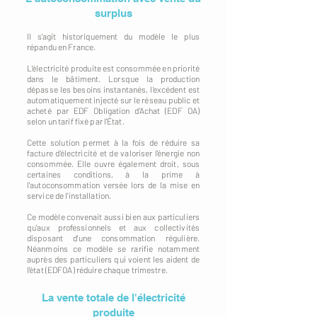
surplus
Il s'agit historiquement du modèle le plus
répandu en France.
L'électricité produite est consommée en priorité
dans le bâtiment. Lorsque la production
dépasse les besoins instantanés, l'excédent est
automatiquement injecté sur le réseau public et
acheté par EDF Obligation d'Achat (EDF OA)
selon un tarif fixé par l'État.
Cette solution permet à la fois de réduire sa
facture d'électricité et de valoriser l'énergie non
consommée. Elle ouvre également droit, sous
certaines conditions, à la prime à
l'autoconsommation versée lors de la mise en
service de l'installation.
Ce modèle convenait aussi bien aux particuliers
qu'aux professionnels et aux collectivités
disposant d'une consommation régulière.
Néanmoins ce modèle se rarifie notamment
auprès des particuliers qui voient les aident de
l'état (EDFOA) réduire chaque trimestre.
La vente totale de l'électricité
produite