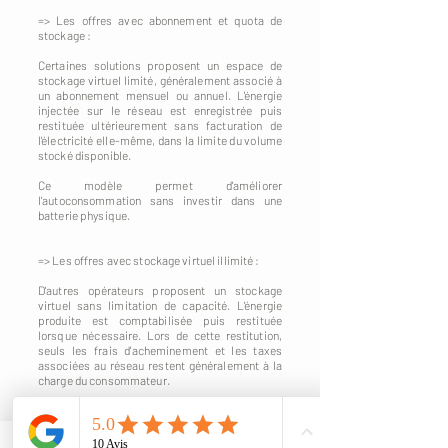
=> Les offres avec abonnement et quota de
stockage :
Certaines solutions proposent un espace de
stockage virtuel limité, généralement associé à
un abonnement mensuel ou annuel. L'énergie
injectée sur le réseau est enregistrée puis
restituée ultérieurement sans facturation de
l'électricité elle-même, dans la limite du volume
stocké disponible.
Ce modèle permet d'améliorer
l'autoconsommation sans investir dans une
batterie physique.
=> Les offres avec stockage virtuel illimité :
D'autres opérateurs proposent un stockage
virtuel sans limitation de capacité. L'énergie
produite est comptabilisée puis restituée
lorsque nécessaire. Lors de cette restitution,
seuls les frais d'acheminement et les taxes
associées au réseau restent généralement à la
charge du consommateur.
Ce fonctionnement permet de valoriser la
totalité de la production photovoltaïque tout en
évitant les contraintes liées à l'installation d'une