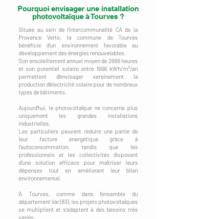
Pourquoi envisager une installation
photovoltaïque à Tourves ?
Située au sein de l'intercommunalité CA de la
Provence Verte, la commune de Tourves
bénéficie d'un environnement favorable au
développement des énergies renouvelables.
Son ensoleillement annuel moyen de 2666 heures
et son potentiel solaire entre 1666 kWh/m²/an
permettent d'envisager sereinement la
production d'électricité solaire pour de nombreux
types de bâtiments.
Aujourd'hui, le photovoltaïque ne concerne plus
uniquement les grandes installations
industrielles.
Les particuliers peuvent réduire une partie de
leur facture énergétique grâce à
l'autoconsommation, tandis que les
professionnels et les collectivités disposent
d'une solution efficace pour maîtriser leurs
dépenses tout en améliorant leur bilan
environnemental.
À Tourves, comme dans l'ensemble du
département Var (83), les projets photovoltaïques
se multiplient et s'adaptent à des besoins très
variés.