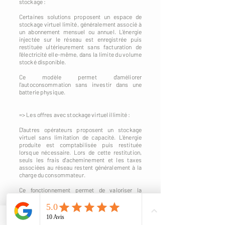
stockage :
Certaines solutions proposent un espace de
stockage virtuel limité, généralement associé à
un abonnement mensuel ou annuel. L'énergie
injectée sur le réseau est enregistrée puis
restituée ultérieurement sans facturation de
l'électricité elle-même, dans la limite du volume
stocké disponible.
Ce modèle permet d'améliorer
l'autoconsommation sans investir dans une
batterie physique.
=> Les offres avec stockage virtuel illimité :
D'autres opérateurs proposent un stockage
virtuel sans limitation de capacité. L'énergie
produite est comptabilisée puis restituée
lorsque nécessaire. Lors de cette restitution,
seuls les frais d'acheminement et les taxes
associées au réseau restent généralement à la
charge du consommateur.
Ce fonctionnement permet de valoriser la
totalité de la production photovoltaïque tout en
évitant les contraintes liées à l'installation d'une
batterie physique.