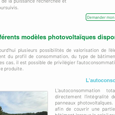
 de la puissance recherchée et
ursuivis.
Demander mon é
fférents modèles photovoltaïques dispo
urd'hui plusieurs possibilités de valorisation de l'é
nt du profil de consommation, du type de bâtiment
es cas, il est possible de privilégier l'autoconsommatio
ie produite.
L'autocons
L'autoconsommation to
directement l'intégralité d
panneaux photovoltaïques. 
afin de couvrir une parti
bâtiment lorsque le soleil pro