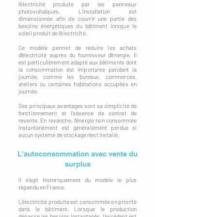
l'électricité produite par les panneaux
photovoltaïques. L'installation est
dimensionnée afin de couvrir une partie des
besoins énergétiques du bâtiment lorsque le
soleil produit de l'électricité.
Ce modèle permet de réduire les achats
d'électricité auprès du fournisseur d'énergie. Il
est particulièrement adapté aux bâtiments dont
la consommation est importante pendant la
journée, comme les bureaux, commerces,
ateliers ou certaines habitations occupées en
journée.
Ses principaux avantages sont sa simplicité de
fonctionnement et l'absence de contrat de
revente. En revanche, l'énergie non consommée
instantanément est généralement perdue si
aucun système de stockage n'est installé.
L'autoconsommation avec vente du
surplus
Il s'agit historiquement du modèle le plus
répandu en France.
L'électricité produite est consommée en priorité
dans le bâtiment. Lorsque la production
dépasse les besoins instantanés, l'excédent est