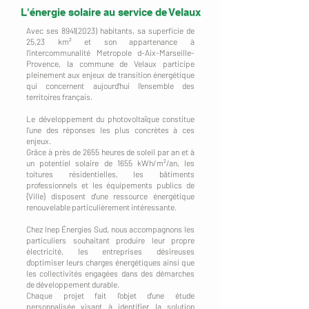
L'énergie solaire au service de Velaux
Avec ses
8941(2023)
habitants, sa superficie de
25,23 km² et son appartenance à
l'intercommunalité Metropole d-Aix-Marseille-
Provence, la commune de Velaux participe
pleinement aux enjeux de transition énergétique
qui concernent aujourd'hui l'ensemble des
territoires français.
Le développement du photovoltaïque constitue
l'une des réponses les plus concrètes à ces
enjeux.
Grâce à près de 2655 heures de soleil par an et à
un potentiel solaire de 1655 kWh/m²/an, les
toitures résidentielles, les bâtiments
professionnels et les équipements publics de
{Ville} disposent d'une ressource énergétique
renouvelable particulièrement intéressante.
Chez Inep Énergies Sud, nous accompagnons les
particuliers souhaitant produire leur propre
électricité, les entreprises désireuses
d'optimiser leurs charges énergétiques ainsi que
les collectivités engagées dans des démarches
de développement durable.
Chaque projet fait l'objet d'une étude
personnalisée visant à identifier la solution