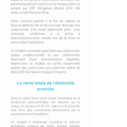
automatiquement injecté sur le réseau public et
acheté par EDF Obligation d'Achat (EDF OA)
selon un tarif fixé par l'État.
Cette solution permet à la fois de réduire sa
facture d'électricité et de valoriser l'énergie non
consommée. Elle ouvre également droit, sous
certaines conditions, à la prime à
l'autoconsommation versée lors de la mise en
service de l'installation.
Ce modèle convenait aussi bien aux particuliers
qu'aux professionnels et aux collectivités
disposant d'une consommation régulière.
Néanmoins ce modèle se rarifie notamment
auprès des particuliers qui voient les aident de
l'état (EDFOA) réduire chaque trimestre.
La vente totale de l'électricité
produite
Dans le cadre d'une vente totale, l'ensemble de la
production photovoltaïque est injectée sur le
réseau et vendue à EDF OA. L'électricité produite
n'est donc pas consommée directement par le
propriétaire de l'installation.
Ce modèle a longtemps constitué la solution
privilégiée lorsque les tarifs d'achat étaient