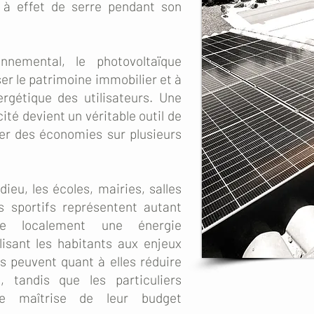
z à effet de serre pendant son
nnemental, le photovoltaïque
er le patrimoine immobilier et à
ergétique des utilisateurs. Une
icité devient un véritable outil de
er des économies sur plusieurs
edieu, les écoles, mairies, salles
s sportifs représentent autant
ire localement une énergie
lisant les habitants aux enjeux
s peuvent quant à elles réduire
n, tandis que les particuliers
ure maîtrise de leur budget