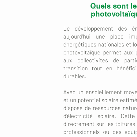
Quels sont l
photovoltaïqu
Le développement des éne
aujourd'hui une place imp
énergétiques nationales et loc
photovoltaïque permet aux p
aux collectivités de part
transition tout en bénéfic
durables.
Avec un ensoleillement moye
et un potentiel solaire estim
dispose de ressources nature
d'électricité solaire. Cet
directement sur les toitures
professionnels ou des équi