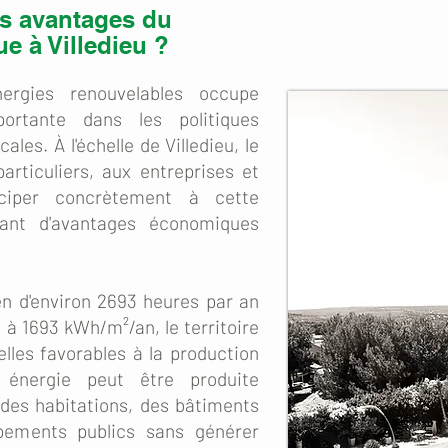
es avantages du
e à Villedieu ?
rgies renouvelables occupe
ortante dans les politiques
ales. À l'échelle de Villedieu, le
articuliers, aux entreprises et
iciper concrètement à cette
iant d'avantages économiques
n d'environ 2693 heures par an
é à 1693 kWh/m²/an, le territoire
lles favorables à la production
te énergie peut être produite
 des habitations, des bâtiments
pements publics sans générer